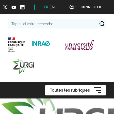
FR
EN
SE CONNECTER
Tapez
ici
votre
recherche
Toutes les rubriques