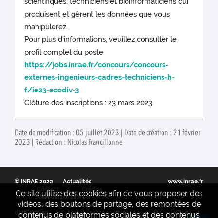
scientifiques, techniciens et bioinformaticiens qui
produisent et gèrent les données que vous
manipulerez.
Pour plus d'informations, veuillez consulter le
profil complet du poste
https://jobs.inrae.fr/concours/concours-
externes-ingenieurs-cadres-techniciens-h-
f/ie23-ecodiv-3
Clôture des inscriptions : 23 mars 2023
Date de modification : 05 juillet 2023 | Date de création : 21 février
2023 | Rédaction : Nicolas Francillonne
© INRAE 2022
Actualités
www.inrae.fr
Contact
Crédits
Ce site utilise des cookies afin de vous proposer des
Mentions legales
vidéos, des boutons de partage, des remontées de
Conditions générales
d'utilisation
contenus de plateformes sociales et des contenus